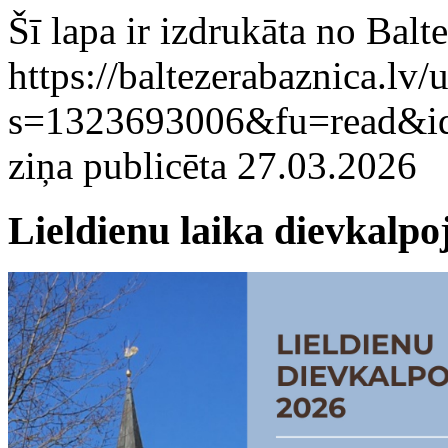
Šī lapa ir izdrukāta no Bal
https://baltezerabaznica.lv/u
s=1323693006&fu=read&i
ziņa publicēta 27.03.2026
Lieldienu laika dievkalp