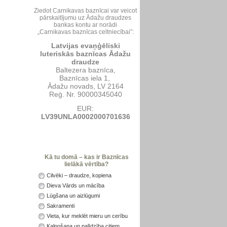
Ziedot Carnikavas baznīcai var veicot
pārskaitījumu uz Ādažu draudzes
bankas kontu ar norādi
„Carnikavas baznīcas celtniecībai”:
Latvijas evaņģēliski
luteriskās baznīcas Ādažu
draudze
Baltezera baznīca,
Baznīcas iela 1,
Ādažu novads, LV 2164
Reģ. Nr. 90000345040
EUR:
LV39UNLA0002000701636
Kā tu domā – kas ir Baznīcas
lielākā vērtība?
Cilvēki – draudze, kopiena
Dieva Vārds un mācība
Lūgšana un aizlūgumi
Sakramenti
Vieta, kur meklēt mieru un cerību
Kalpošana un palīdzība citiem