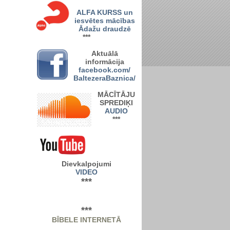
ALFA KURSS un
iesvētes mācības
Ādažu draudzē
***
A
ktuālā
informācija
facebook.com/
BaltezeraBaznica/
MĀCĪTĀJU
SPREDIĶI
AUDIO
***
Dievkalpojumi
VIDEO
***
***
BĪBELE INTERNETĀ