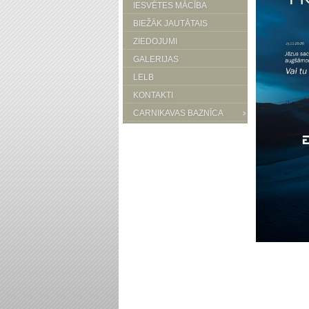
IESVĒTES MĀCĪBA
BIEŽĀK JAUTĀTAIS
ZIEDOJUMI
GALERIJAS
LELB
KONTAKTI
CARNIKAVAS BAZNĪCA