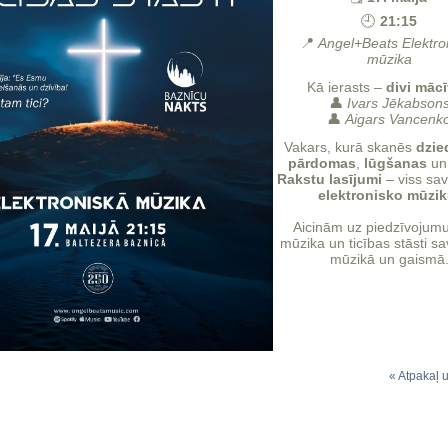
🕘
21:15
📍
Angel+Beats Elektro
mūzika
Kā ierasts –
divi mācī
👤
Ivars Jēkabson
👤
Aigars Vancenk
Vakars, kurā skanēs
dzie
pārdomas
,
lūgšanas
u
Rakstu lasījumi
– viss savi
elektronisko mūzi
Aicinām uz piedzīvojumu
mūzika un ticības stāsti s
mūzikā un gaismā
« Atpakaļ 