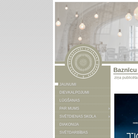
Baznīcu 
ziņa publicēt
JAUNUMI
DIEVKALPOJUMI
LŪGŠANAS
PAR MUMS
SVĒTDIENAS SKOLA
DIAKONIJA
SVĒTDARBĪBAS