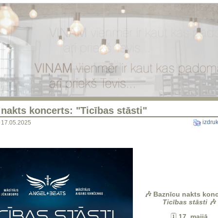
nakts koncerts: "Ticības stāsti"
izdruk
a 17.05.2025
🎶 Baznīcu nakts konc
Ticības stāsti
🎶
🗓
17. maijā