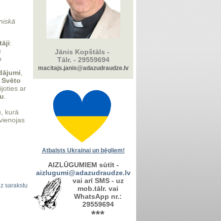
niskā
tāji
:
s
Jānis Kopštāls -
o
Tālr. -
29559694
macitajs.janis@adazudraudze.lv
dājumi
,
n
Svēto
joties ar
ku
.
, kurā
avienojas
.
Atbalsts Ukrainai un bēgļiem!
AIZLŪGUMIEM sūtīt -
aizlugumi@adazudraudze.lv
vai arī SMS - uz
uz sarakstu
mob.tālr. vai
WhatsApp nr.:
29559694
***