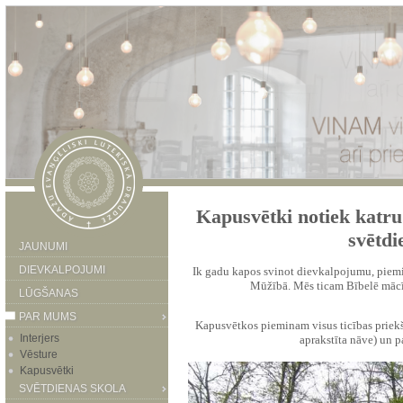
Kapusvētki notiek katru
svētdi
JAUNUMI
DIEVKALPOJUMI
Ik gadu kapos svinot dievkalpojumu, piemin
Mūžībā. Mēs ticam Bībelē mācī
LŪGŠANAS
PAR MUMS
Kapusvētkos pieminam visus ticības priekšte
Interjers
aprakstīta nāve) un 
Vēsture
Kapusvētki
SVĒTDIENAS SKOLA