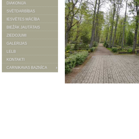
DIAKONIJA
SVĒTDARBĪBAS
IESVĒTES MĀCĪBA
BIEŽĀK JAUTĀTAIS
ZIEDOJUMI
GALERIJAS
LELB
KONTAKTI
CARNIKAVAS BAZNĪCA