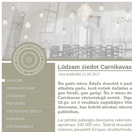
Lūdzam ziedot Carnikavas
ziņa publicēta 21.06.2017
JAUNUMI
Šis gads mūsu Ādažu draudzē ir pas
atbalsta gadu, kurā notiek dažādas a
DIEVKALPOJUMI
gan fiziski, gan garīgi. Šis ir mūsu 
LŪGŠANAS
Carnikavas vēsturiskajā centrā - Sigu
18.gs. un ir vecākais saglabājies Vi
PAR MUMS
dievnams, kas šobrīd atrodas rekonst
SVĒTDIENAS SKOLA
palīdzības.
DIAKONIJA
Lai pilnībā pabeigtu dievnama rekonstru
apmēram 100 000 eiro. Šobrīd draudzē i
SVĒTDARBĪBAS
izdevies piesaistīt Eiropas struktūrfo