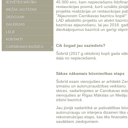
45 000 eiro, kam nepieciešams līdzfinan
IESVĒTES MĀCĪBA
restaurācijas posmā, kurš uzsākts jūnijā
BIEŽĀK JAUTĀTAIS
projekta realizācijai un restaurācijas pa
"Atjaunosim Carnikavas baznīcu kopā!" a
ZIEDOJUMI
LAD atbalstīto projektu un atvērt baznī
GALERIJAS
baznīcas atjaunošanu, lai jau 2018. ga
dievkalpojumus baznīcā un garīgi stipr
LELB
KONTAKTI
Cik šogad jau saziedots?
CARNIKAVAS BAZNĪCA
Šobrīd (2017.g.oktobris) kopš gada sāku
daļa no nepieciešamā.
Sākas nākamais būvniecības etaps
Šobrīd esam vienojušies ar arhitekti Ze
izmaiņu un autoruzraudzības veikšanu. Ir
skices, sadarbojoties ar Carnikavas iedzī
vienojušies ar Rīgas Mākslas un Mediju 
izbūvi baznīcā.
Jau jūnijā sadarbībā ar pašvaldības būv
autoruzraugu un interjera dizaineri tik
rekonstrukcijas etaps, kas tiks finansē
savāktiem ziedojumiem.