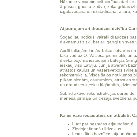
Nākamie veicamie celtniecības darbi ir
ārpuses, griestu izbūve, koka grīdas iz
izgatavošana un uzstādīšana, altāra, ka
Atjaunojam arī draudzes dzīvību Car
Šogad jau notikuši vairāki draudzes pas
dievnamu fiziski, bet arī garīgi un svētī 
Aprīlī talkojām Lielās Talkas ietvaros u
taka ved uz O. Vācieša pieminekli, un 
dievkalpojumā iestādījām Latvijas Simtg
ieskauj visu Latviju. Jūnijā atvērām ba
atrastos kaulus un Vasarsvētkos svinē
rekonstrukcijā. Visos šajos notikumos b
plikām sienām, caurumiem, atrasties star
un draudzes locekļu lūgšanām, dziesmām 
Šobrīd aktīvo rekonstrukcijas darbu dēļ
mēneša pirmajā un trešajā svētdienā pu
Kā es varu iesaistīties un atbalstīt 
Lūgt par baznīcas atjaunošanu!
Ziedojot finanšu līdzekļus.
Iesaistīties baznīcas atjaunošana