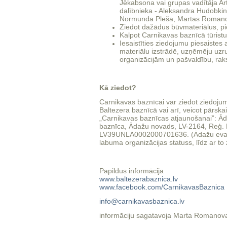
Jēkabsona vai grupas vadītāja Art
dalībnieka - Aleksandra Hudobki
Normunda Pleša, Martas Romanov
Ziedot dažādus būvmateriālus, p
Kalpot Carnikavas baznīcā tūristu
Iesaistīties ziedojumu piesaistes
materiālu izstrādē, uzņēmēju uz
organizācijām un pašvaldību, raks
Kā ziedot?
Carnikavas baznīcai var ziedot ziedoju
Baltezera baznīcā vai arī, veicot pārsk
„Carnikavas baznīcas atjaunošanai”: Ād
baznīca, Ādažu novads, LV-2164, Reģ. 
LV39UNLA0002000701636. (Ādažu evaņģēli
labuma organizācijas statuss, līdz ar to 
Papildus informācija
www.baltezerabaznica.lv
www.facebook.com/CarnikavasBaznica
info@carnikavasbaznica.lv
informāciju sagatavoja Marta Romano