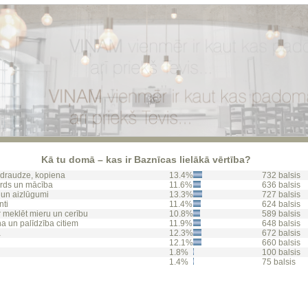
Kā tu domā – kas ir Baznīcas lielākā vērtība?
 draudze, kopiena
13.4%
732 balsis
rds un mācība
11.6%
636 balsis
un aizlūgumi
13.3%
727 balsis
ti
11.4%
624 balsis
r meklēt mieru un cerību
10.8%
589 balsis
a un palīdzība citiem
11.9%
648 balsis
ā
12.3%
672 balsis
12.1%
660 balsis
1.8%
100 balsis
1.4%
75 balsis