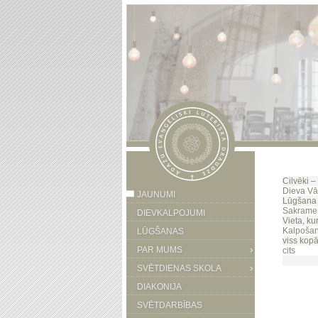
Cilvēki –
Dieva Vā
JAUNUMI
Lūgšana 
Sakramen
DIEVKALPOJUMI
Vieta, ku
Kalpošan
LŪGŠANAS
viss kop
PAR MUMS
cits
SVĒTDIENAS SKOLA
DIAKONIJA
SVĒTDARBĪBAS