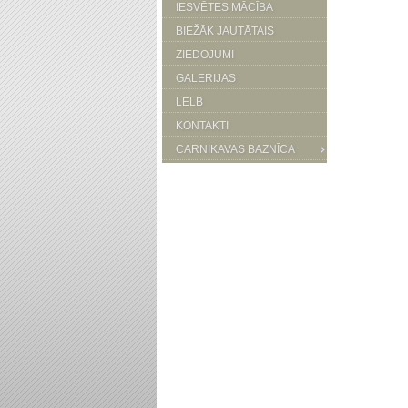
IESVĒTES MĀCĪBA
BIEŽĀK JAUTĀTAIS
ZIEDOJUMI
GALERIJAS
LELB
KONTAKTI
CARNIKAVAS BAZNĪCA