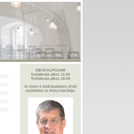
DIEVKALPOJUMI
Svētdienās plkst. 11:00
Trešdienās plkst. 19:00
Ja Jums ir kādi jautājumi, droši
sazinieties ar mūsu mācītāju: