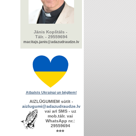
Jānis Kopštāls -
Tālr. -
29559694
macitajs.janis@adazudraudze.lv
Atbalsts Ukrainai un bēgļiem!
AIZLŪGUMIEM sūtīt -
aizlugumi@adazudraudze.lv
vai arī SMS - uz
mob.tālr. vai
WhatsApp nr.:
29559694
***