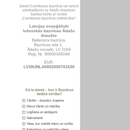
Ziedot Carnikavas baznīcai var veicot
pārskaitījumu uz Ādažu draudzes
bankas kontu ar norādi
„Carnikavas baznīcas celtniecībai”:
Latvijas evaņģēliski
luteriskās baznīcas Ādažu
draudze
Baltezera baznīca,
Baznīcas iela 1,
Ādažu novads, LV 2164
Reģ. Nr. 90000345040
EUR:
LV39UNLA0002000701636
Kā tu domā – kas ir Baznīcas
lielākā vērtība?
Cilvēki – draudze, kopiena
Dieva Vārds un mācība
Lūgšana un aizlūgumi
Sakramenti
Vieta, kur meklēt mieru un cerību
Kalpošana un palīdzība citiem