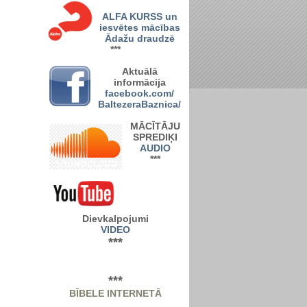
ALFA KURSS un
iesvētes mācības
Ādažu draudzē
***
A
ktuālā
informācija
facebook.com/
BaltezeraBaznica/
MĀCĪTĀJU
SPREDIĶI
AUDIO
***
Dievkalpojumi
VIDEO
***
***
BĪBELE INTERNETĀ