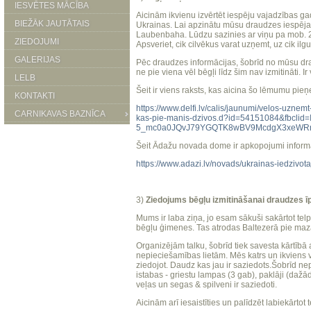
IESVĒTES MĀCĪBA
Aicinām ikvienu izvērtēt iespēju vajadzības 
BIEŽĀK JAUTĀTAIS
Ukrainas. Lai apzinātu mūsu draudzes iespējas
Laubenbaha. Lūdzu sazinies ar viņu pa mob. 
ZIEDOJUMI
Apsveriet, cik cilvēkus varat uzņemt, uz cik ilg
GALERIJAS
Pēc draudzes informācijas, šobrīd no mūsu dr
ne pie viena vēl bēgļi līdz šim nav izmitināti.
LELB
Šeit ir viens raksts, kas aicina šo lēmumu pieņ
KONTAKTI
https://www.delfi.lv/calis/jaunumi/velos-uzne
CARNIKAVAS BAZNĪCA
kas-pie-manis-dzivos.d?id=54151084&fbcli
5_mc0a0JQvJ79YGQTK8wBV9McdgX3xeWR
Šeit Ādažu novada dome ir apkopojumi informāc
https://www.adazi.lv/novads/ukrainas-iedzivota
3)
Ziedojums bēgļu izmitināšanai draudzes ī
Mums ir laba ziņa, jo esam sākuši sakārtot te
bēgļu ģimenes. Tas atrodas Baltezerā pie maz
Organizējām talku, šobrīd tiek savesta kārtībā a
nepieciešamības lietām. Mēs katrs un ikviens v
ziedojot. Daudz kas jau ir saziedots.Šobrīd nep
istabas - griestu lampas (3 gab), paklāji (daž
veļas un segas & spilveni ir saziedoti.
Aicinām arī iesaistīties un palīdzēt labiekārt