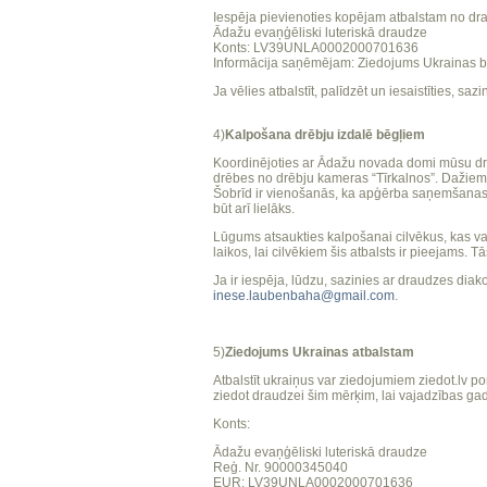
Iespēja pievienoties kopējam atbalstam no dra
Ādažu evaņģēliski luteriskā draudze
Konts: LV39UNLA0002000701636
Informācija saņēmējam: Ziedojums Ukrainas b
Ja vēlies atbalstīt, palīdzēt un iesaistīties, s
4)
Kalpošana drēbju izdalē
bēgļiem
Koordinējoties ar Ādažu novada domi mūsu dra
drēbes no drēbju kameras “Tīrkalnos”. Dažiem c
Šobrīd ir vienošanās, ka apģērba saņemšanas i
būt arī lielāks.
Lūgums atsaukties kalpošanai cilvēkus, kas va
laikos, lai cilvēkiem šis atbalsts ir pieejams.
Ja ir iespēja, lūdzu, sazinies ar draudzes di
inese.laubenbaha@gmail.com
.
5)
Ziedojums Ukrainas atbalstam
Atbalstīt ukraiņus var ziedojumiem ziedot.lv po
ziedot draudzei šim mērķim, lai vajadzības ga
Konts:
Ādažu evaņģēliski luteriskā draudze
Reģ. Nr. 90000345040
EUR: LV39UNLA0002000701636