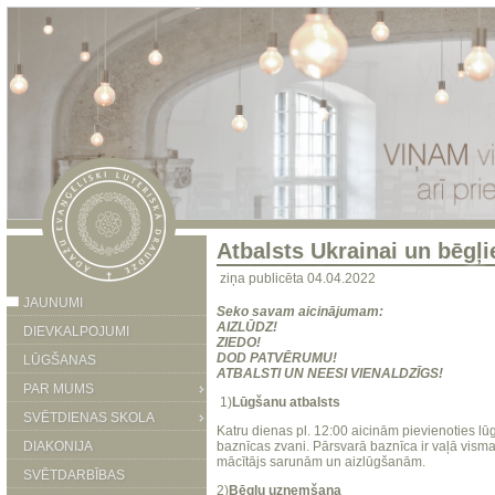
Atbalsts Ukrainai un bēgļ
ziņa publicēta 04.04.2022
JAUNUMI
Seko savam aicinājumam
:
AIZLŪDZ!
DIEVKALPOJUMI
ZIEDO!
DOD PATVĒRUMU!
LŪGŠANAS
ATBALSTI UN NEESI VIENALDZĪGS!
PAR MUMS
1)
Lūgšanu atbalsts
SVĒTDIENAS SKOLA
Katru dienas pl. 12:00 aicinām pievienoties lū
DIAKONIJA
baznīcas zvani. Pārsvarā baznīca ir vaļā vism
mācītājs sarunām un aizlūgšanām.
SVĒTDARBĪBAS
2)
Bēgļu uzņemšana